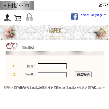
非銀不
Select Language
▼
傳送密碼
帳號：
Email：
請輸入您的帳號與Email,系統將核對您原始的Email,並傳送到您的Email中